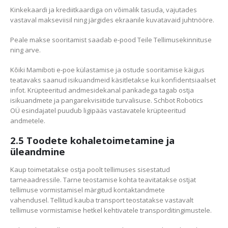
Kinkekaardi ja krediitkaardiga on võimalik tasuda, vajutades
vastaval makseviisil ning järgides ekraanile kuvatavaid juhtnööre.
Peale makse sooritamist saadab e-pood Teile Tellimusekinnituse
ning arve.
Kõiki Mamiboti e-poe külastamise ja ostude sooritamise käigus
teatavaks saanud isikuandmeid käsitletakse kui konfidentsiaalset
infot. Krüpteeritud andmesidekanal pankadega tagab ostja
isikuandmete ja pangarekvisiitide turvalisuse. Schbot Robotics
OÜ esindajatel puudub ligipääs vastavatele krüpteeritud
andmetele.
2.5 Toodete kohaletoimetamine ja
üleandmine
Kaup toimetatakse ostja poolt tellimuses sisestatud
tarneaadressile. Tarne teostamise kohta teavitatakse ostjat
tellimuse vormistamisel märgitud kontaktandmete
vahendusel. Tellitud kauba transport teostatakse vastavalt
tellimuse vormistamise hetkel kehtivatele transporditingimustele.