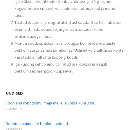
igale üksusele, lähtudes kauba väärtuse ja kõigi asjade
koguväärtuse suhtest, va saatmiskulud, maksud ja muud
tasud.
Teatud tooted ei pruugi allahindlust saada. See hõlmab uusi
esemeid, mida seaduse järgi ei saa teatud riikides
allahindlusega müüa.
Mõnda sooduspakkumist ei pruugita kombineerida teiste
pakkumistega samas järjekorras. Üldiselt võib tellimuse kohta
kasutada ainult ühte kupongi koodi.
Iga kupong kehtib ainult piiratud aja jooksul ja aegub
pakkumises märgitud kuupäeval.
UUDISED
Too vana robottolmuimeja meile ja võida kuni 300€
22/09/2021
Robottolmuimejate hoolduspaketid
22/06/2021