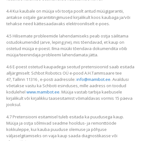
4.4 Kui kaubale on müüja või tootja poolt antud müügigarantii,
antakse ostjale garantiitingimused kirjalikult koos kaubaga ja/või
tehakse need kättesaadavaks elektrooniliselt e-poes.
4.5 Hilisemate probleemide lahendamiseks peab ostja säilitama
ostudokumendid (arve, leping jne), mis tõendavad, et kaup on
ostetud müüja e-poest. Ilma müüki tõendava dokumendita võib
müüja/teenindaja probleemi lahendamata jätta.
4.6 E-poest ostetud kaupadega seotud pretensioonid saab esitada
alljärgmiselt: Schbot Robotics OÜ e-pood A.H.Tammsaare tee
47, Tallinn 11316 , e-posti aadressile:
info@mamibot.ee
. Avaldusi
võetakse vastu ka Schboti esinduses, mille aadress on toodud
kodulehel
www.mamibot.ee
. Müüja vastab tarbija kaebusele
kirjalikult või kirjalikku taasesitamist võimaldavas vormis 15 päeva
jooksul.
4.7 Pretensiooni esitamisel tuleb esitada ka puudusega kaup.
Müüja ja ostja sõlmivad seadme hooldus- ja remonttööde
kokkuleppe, kui kauba puuduse olemuse ja põhjuse
väljaselgitamiseks on vaja kaup saada diagnostikasse või