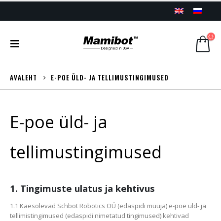
AVALEHT
E-POE ÜLD- JA TELLIMUSTINGIMUSED
E-poe üld- ja
tellimustingimused
1. Tingimuste ulatus ja kehtivus
1.1 Käesolevad Schbot Robotics OÜ (edaspidi müüja) e-poe üld- ja
tellimistingimused (edaspidi nimetatud tingimused) kehtivad