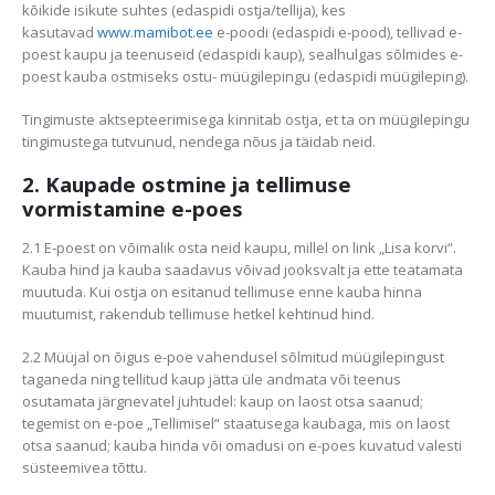
kõikide isikute suhtes (edaspidi ostja/tellija), kes
kasutavad
www.mamibot.ee
e-poodi (edaspidi e-pood), tellivad e-
poest kaupu ja teenuseid (edaspidi kaup), sealhulgas sõlmides e-
poest kauba ostmiseks ostu- müügilepingu (edaspidi müügileping).
Tingimuste aktsepteerimisega kinnitab ostja, et ta on müügilepingu
tingimustega tutvunud, nendega nõus ja täidab neid.
2. Kaupade ostmine ja tellimuse
vormistamine e-poes
2.1 E-poest on võimalik osta neid kaupu, millel on link „Lisa korvi“.
Kauba hind ja kauba saadavus võivad jooksvalt ja ette teatamata
muutuda. Kui ostja on esitanud tellimuse enne kauba hinna
muutumist, rakendub tellimuse hetkel kehtinud hind.
2.2 Müüjal on õigus e-poe vahendusel sõlmitud müügilepingust
taganeda ning tellitud kaup jätta üle andmata või teenus
osutamata järgnevatel juhtudel: kaup on laost otsa saanud;
tegemist on e-poe „Tellimisel“ staatusega kaubaga, mis on laost
otsa saanud; kauba hinda või omadusi on e-poes kuvatud valesti
süsteemivea tõttu.