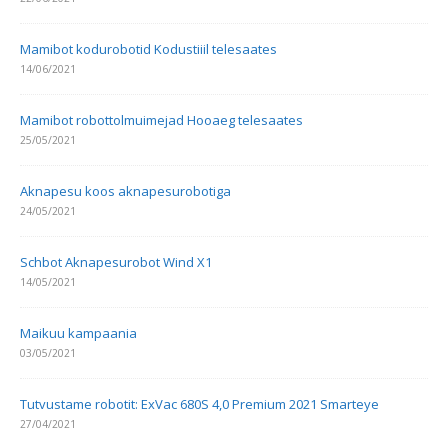
Mamibot kodurobotid Kodustiiil telesaates
14/06/2021
Mamibot robottolmuimejad Hooaeg telesaates
25/05/2021
Aknapesu koos aknapesurobotiga
24/05/2021
Schbot Aknapesurobot Wind X1
14/05/2021
Maikuu kampaania
03/05/2021
Tutvustame robotit: ExVac 680S 4,0 Premium 2021 Smarteye
27/04/2021