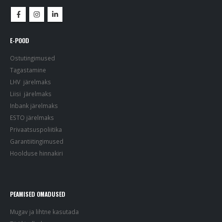
E-POOD
Ostutingimused
Tagastamine
LHV järelmaks
Liisi järelmaks
Inbank järelmaks
ESTO järelmaks
Privaatsuspoliitika
Garantiitingimused
Hoolduse hinnakiri
PEAMISED OMADUSED
Mugav ja lihtne kasutada