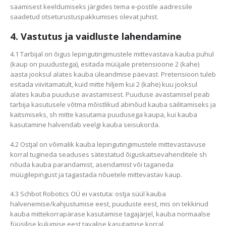
saamisest keeldumiseks järgides tema e-postile aadressile
saadetud otseturustuspakkumises olevat juhist.
4. Vastutus ja vaidluste lahendamine
4.1 Tarbijal on õigus lepingutingimustele mittevastava kauba puhul
(kaup on puudustega), esitada müüjale pretensioone 2 (kahe)
aasta jooksul alates kauba üleandmise päevast. Pretensioon tuleb
esitada viivitamatult, kuid mitte hiljem kui 2 (kahe) kuu jooksul
alates kauba puuduse avastamisest. Puuduse avastamisel peab
tarbija kasutusele võtma mõistlikud abinõud kauba säilitamiseks ja
kaitsmiseks, sh mitte kasutama puudusega kaupa, kui kauba
kasutamine halvendab veelgi kauba seisukorda.
4.2 Ostjal on võimalik kauba lepingutingimustele mittevastavuse
korral tugineda seaduses sätestatud õiguskaitsevahenditele sh
nõuda kauba parandamist, asendamist või taganeda
müügilepingust ja tagastada nõuetele mittevastav kaup.
4.3 Schbot Robotics OÜ ei vastuta: ostja süül kauba
halvenemise/kahjustumise eest, puuduste eest, mis on tekkinud
kauba mittekorrapärase kasutamise tagajärjel, kauba normaalse
füüsilise kulumise eest tavalise kasutamise korral.