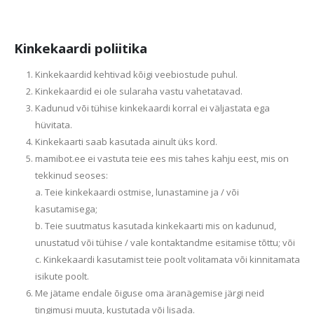
Kinkekaardi poliitika
Kinkekaardid kehtivad kõigi veebiostude puhul.
Kinkekaardid ei ole sularaha vastu vahetatavad.
Kadunud või tühise kinkekaardi korral ei väljastata ega
hüvitata.
Kinkekaarti saab kasutada ainult üks kord.
mamibot.ee ei vastuta teie ees mis tahes kahju eest, mis on
tekkinud seoses:
a. Teie kinkekaardi ostmise, lunastamine ja / või
kasutamisega;
b. Teie suutmatus kasutada kinkekaarti mis on kadunud,
unustatud või tühise / vale kontaktandme esitamise tõttu; või
c. Kinkekaardi kasutamist teie poolt volitamata või kinnitamata
isikute poolt.
Me jätame endale õiguse oma äranägemise järgi neid
tingimusi muuta, kustutada või lisada.