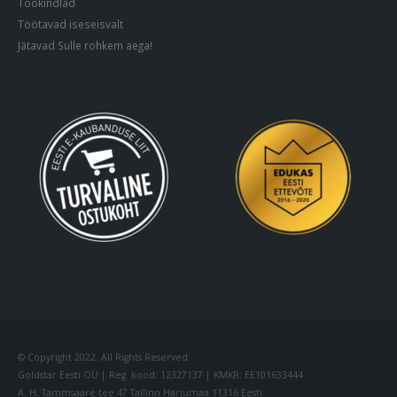
Töökindlad
Töötavad iseseisvalt
Jätavad Sulle rohkem aega!
© Copyright 2022. All Rights Reserved.
Goldstar Eesti OÜ | Reg. kood: 12327137 | KMKR: EE101633444
A. H. Tammsaare tee 47 Tallinn Harjumaa 11316 Eesti