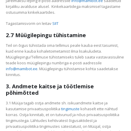
järelmaksu leping e-posti aadressile
info@mamibot.ee
saadetud
kirjaliku avalduse alusel. Kinkekaartidega maksmisel tagastame
ostusumma kinkekaartides.
Tagastamisvorm on leitav
SIIT
2.7 Müügilepingu tühistamine
Teil on õigus tühistada oma tellimus peale kauba eest tasumist,
kuid enne kauba kohaletoimetamist ilma lisakuludeta.
Müügilepingu/Tellimuse tühistamiseks tuleb saata vastavasisuline
teade koos müügilepingu numbriga e-posti aadressile
info@mamibot.ee
. Müügilepingu tühistamise kohta saadetakse
kinnitus.
3. Andmete kaitse ja töötlemise
põhimõtted
3.1 Müüja tagab ostja andmete sh. isikuandmete kaitse ja
kasutamise privaatsuspoliitika
tingimuste
kohaselt ette nähtud
korras. Ostja kinnitab, et on tutvunud ja nõus privaatsuspoliitika
tingimustega. Lähtudes kehtivatest õigusaktidest ja
privaatsuspoliitika tingimustes sätestatust, on Müüjal, ostja