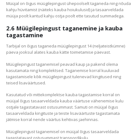
Müüjal on õigus müügilepingust ühepoolselt taganeda ning nõuda
kahju hüvitamist (näiteks kauba hoiukulusid) ja tasaarveldada
müüja poolt kantud kahju ostja poolt ette tasutud summadega.
2.6 Müügilepingust taganemine ja kauba
tagastamine
Tarbijal on õigus taganeda müügilepingust 14 (neljateistkümne)
päeva jooksul alates kauba kätte toimetamise päevast.
Müügilepingust taganemisel peavad kaup ja pakend olema
kasutamata ning komplektsed. Taganemise korral kuuluvad
tagastamisele kõik müügilepingust tulenevad kingitused ning
teised lisaväärtused.
Kasutatud või mittekomplektse kauba tagastamise korral on
müüjal õigus tasaarveldada kauba väärtuse vähenemise kulu
ostjale tagastatavast ostusummast. Samuti on müüjal õigus
tasaarveldada kingituste ja teiste lisaväärtuste tagastamata
jätmise korral nende väärtus kehtivas jaehinnas.
Müügilepingust taganemisel on müüjal õigus tasaarveldada
tagastatavast ostusummast transpordikulu.