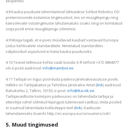
ekspertiisi.
4.8 Kauba puuduste lahendamisel lähtutakse Schbot Robotics OÜ
pretensioonide esitamise tingimustest, mis on müügilepingu ning
käesolevate ostutingimuste lahutamatuks osaks ning on kinnitatud
ostja poolt enne müügilepingu sõlmimist.
4.9 Müüja tagab, et e-poes müüdavad kaubad vastavad Euroopa
Liidus kehtivatele standarditele. Nimetatud standardites
väljatoodud asjaolusid ei loeta kauba puuduseks.
4.10 Teavet tellimuse kohta saab küsida: E-R telfonil +372 6864077
või e-posti aadressil:
info@mamibot.ee
.
4.11 Tarbijal on õigus pöörduda pädeva järelvalveasutuse poole,
milleks on Tarbijakaitse ja Tehnilise Järelvalve Amet (
link
) aadressil
Rahukohtu 2, Tallinn, 10130, e-post:
info@tka.riik.ee
.
Tarbijavaidluste komisjoni pädevuses on lahendada tarbija ja
ettevõtja vahel sõlmitud lepingust tulenevaid vaidlusi, mida pooled
ei suutnud lahendada kokkuleppe teel (
link
). Kaebuste
lahendamiseks lisainfo http://ec.europa.eu/consumers/odr/.
5. Muud tingimused