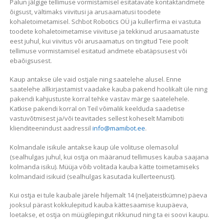
Palun jälgige tellimuse vormistamisel esitatavate kontaktandmete
õigsust, vältimaks viivitusi ja arusaamatusi toodete
kohaletoimetamisel. Schbot Robotics OÜ ja kullerfirma ei vastuta
toodete kohaletoimetamise viivituse ja tekkinud arusaamatuste
eest juhul, kui viivitus või arusaamatus on tingitud Teie poolt
tellimuse vormistamisel esitatud andmete ebatäpsusest või
ebaõigsusest.
Kaup antakse üle vaid ostjale ning saatelehe alusel. Enne
saatelehe allkirjastamist vaadake kauba pakend hoolikalt üle ning
pakendi kahjustuste korral tehke vastav märge saatelehele.
Katkise pakendi korral on Teil võimalik keelduda saadetise
vastuvõtmisest ja/või teavitades sellest koheselt Mamiboti
klienditeenindust aadressil
info@mamibot.ee
.
Kolmandale isikule antakse kaup üle volituse olemasolul
(sealhulgas juhul, kui ostja on määranud tellimuses kauba saajana
kolmanda isiku). Müüja võib volitada kauba kätte toimetamiseks
kolmandaid isikuid (sealhulgas kasutada kullerteenust).
Kui ostja ei tule kaubale järele hiljemalt 14 (neljateistkümne) päeva
jooksul pärast kokkulepitud kauba kättesaamise kuupäeva,
loetakse, et ostja on müügilepingut rikkunud ning ta ei soovi kaupu.