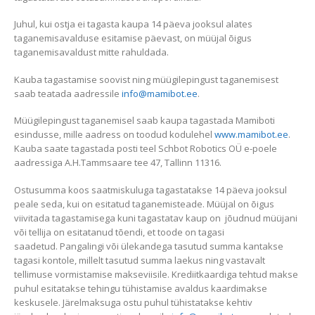
Juhul, kui ostja ei tagasta kaupa 14 päeva jooksul alates
taganemisavalduse esitamise päevast, on müüjal õigus
taganemisavaldust mitte rahuldada.
Kauba tagastamise soovist ning müügilepingust taganemisest
saab teatada aadressile
info@mamibot.ee
.
Müügilepingust taganemisel saab kaupa tagastada Mamiboti
esindusse, mille aadress on toodud kodulehel
www.mamibot.ee
.
Kauba saate tagastada posti teel Schbot Robotics OÜ e-poele
aadressiga A.H.Tammsaare tee 47, Tallinn 11316.
Ostusumma koos saatmiskuluga tagastatakse 14 päeva jooksul
peale seda, kui on esitatud taganemisteade. Müüjal on õigus
viivitada tagastamisega kuni tagastatav kaup on jõudnud müüjani
või tellija on esitatanud tõendi, et toode on tagasi
saadetud. Pangalingi või ülekandega tasutud summa kantakse
tagasi kontole, millelt tasutud summa laekus ning vastavalt
tellimuse vormistamise makseviisile. Krediitkaardiga tehtud makse
puhul esitatakse tehingu tühistamise avaldus kaardimakse
keskusele. Järelmaksuga ostu puhul tühistatakse kehtiv