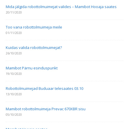
Mida jälgida robottolmuimejat valides – Mamibot Hooaja saates
20/11/2020
Too vana robottolmuimeja meile
01/11/2020
Kuidas valida robottolmuimejat?
26/10/2020
Mamibot Pärnu esinduspunkt
19/10/2020
Robottolmuimejad Buduaar telesaates 03.10
13/10/2020
Mamibot robottolmuimeja Prevac 670XBR sisu
05/10/2020