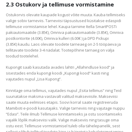
2.3 Ostukorv ja tellimuse vormistamine
Ostukorvis olevate kaupade kogust võite muuta. Kauba tellimiseks
valige sobiv tarneviis. Tarneviisi täpsustused küsitakse edaspidi
tellimuse vormistamise lehel. Kaupa tarnime Itella SmartPOSTi
pakiautomaatide (3.85€), Omniva pakiautomaatide (3.85€), Omniva
postkontorite (4.00€), Omniva kulleri (6.00€ ) ja DPD Pickupi
(3.85€) kaudu. Laos olevate toodete tarneaeg on 2-5 tööpäeva ja
tellitavate toodete 3-4 nädalat. Tootepõhine tarnaeg on välja
toodud tootelehel.
Kupongit saab kasutada avades lahtri „Allahindluse kood“ ja
sisestades enda kupongi koodi „Kupongi kood“ kasti ning
vajutades nupul „Lisa Kupong“.
Kinnitage oma tellimus, vajutades nupul „Esita tellimus“ ning Teid
suunatakse maksma vastavalt valitud makseviisile. Makseviisi
saate muuta eelmises etapis. Soovi korral saate registreeruda
Mamiboti e-poodi kasutajaks. Valige tarneviis ning vajutage nuppu
“Edasi”. Teile ilmub Tellimuse kinnitamiseks ja ostu sooritamiseks
vajalik lõplik makseviisi valik. Valige makseviis ning tasuge oma
ostu eest. Tellimuse vormistamisel tuleb olla tähelepanelik, sest
sellest sõltub tellitud toodete kiire ja häireteta kohaletoimetamine.