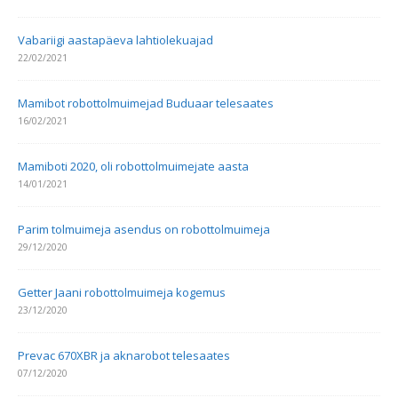
Vabariigi aastapäeva lahtiolekuajad
22/02/2021
Mamibot robottolmuimejad Buduaar telesaates
16/02/2021
Mamiboti 2020, oli robottolmuimejate aasta
14/01/2021
Parim tolmuimeja asendus on robottolmuimeja
29/12/2020
Getter Jaani robottolmuimeja kogemus
23/12/2020
Prevac 670XBR ja aknarobot telesaates
07/12/2020