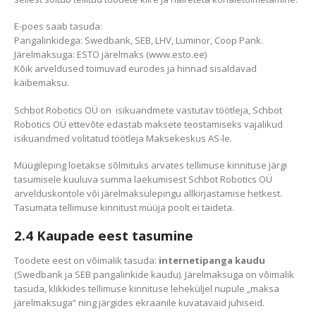
E-poes saab tasuda:
Pangalinkidega: Swedbank, SEB, LHV, Luminor, Coop Pank.
Järelmaksuga: ESTO järelmaks (www.esto.ee)
Kõik arveldused toimuvad eurodes ja hinnad sisaldavad
käibemaksu.
Schbot Robotics OÜ on isikuandmete vastutav töötleja, Schbot
Robotics OÜ ettevõte edastab maksete teostamiseks vajalikud
isikuandmed volitatud töötleja Maksekeskus AS-le.
Müügileping loetakse sõlmituks arvates tellimuse kinnituse järgi
tasumisele kuuluva summa laekumisest Schbot Robotics OÜ
arvelduskontole või järelmaksulepingu allkirjastamise hetkest.
Tasumata tellimuse kinnitust müüja poolt ei täideta.
2.4 Kaupade eest tasumine
Toodete eest on võimalik tasuda:
internetipanga kaudu
(Swedbank ja SEB pangalinkide kaudu). Järelmaksuga on võimalik
tasuda, klikkides tellimuse kinnituse leheküljel nupule „maksa
järelmaksuga“ ning järgides ekraanile kuvatavaid juhiseid.