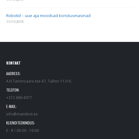
Robotid – uue aja moodsad koristusmasinad
11/11/2019
KONTAKT
AADRESS:
A.H.Tammsaare tee 47, Tallinn 11316
TELEFON:
+372 686 4077
E-MAIL:
info@mamibot.ee
KLIENDITEENINDUS:
E - R / 09:00 - 16:00