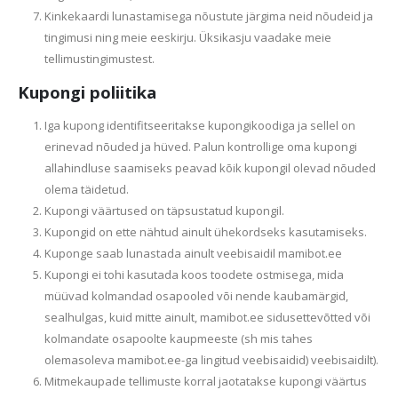
Kinkekaardi lunastamisega nõustute järgima neid nõudeid ja
tingimusi ning meie eeskirju. Üksikasju vaadake meie
tellimustingimustest.
Kupongi poliitika
Iga kupong identifitseeritakse kupongikoodiga ja sellel on
erinevad nõuded ja hüved. Palun kontrollige oma kupongi
allahindluse saamiseks peavad kõik kupongil olevad nõuded
olema täidetud.
Kupongi väärtused on täpsustatud kupongil.
Kupongid on ette nähtud ainult ühekordseks kasutamiseks.
Kuponge saab lunastada ainult veebisaidil mamibot.ee
Kupongi ei tohi kasutada koos toodete ostmisega, mida
müüvad kolmandad osapooled või nende kaubamärgid,
sealhulgas, kuid mitte ainult, mamibot.ee sidusettevõtted või
kolmandate osapoolte kaupmeeste (sh mis tahes
olemasoleva mamibot.ee-ga lingitud veebisaidid) veebisaidilt).
Mitmekaupade tellimuste korral jaotatakse kupongi väärtus