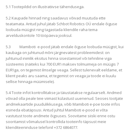
5.1 Tootepildid on illustratiivse tähendusega.
5.2 Kaupade hinnad ning saadavus võivad muutuda ette
teatamata. Antud juhul jätab Schbot Robotics OÜ endale õiguse
loobuda müügist ning tagastada kliendile raha tema
arvelduskontole 10 tööpäeva jooksul.
5.3 Mamiboti e-pood jätab endale õiguse loobuda müügist, kui
kaubaga on juhtunud mõni järgnevatest probleemidest: on
juhtunud inimlik eksitus hinna sisestamisel või tehniline viga
süsteemis (näiteks kui 700 EUR’i maksev tolmuimeja on müügis 7
EUR’iga, on tegemist ilmselge veaga. Sellest tulenevalt eeldame, et
klient peaks aru saama, et tegemist on veaga ja toode ei kuulu
sellise hinnaga müümisele).
5.4 Toote infot kontrollitakse ja täiustatakse regulaarselt. Andmed
võivad olla peale teie viimast külastust uuenenud. Seoses tootjate
andmekaartide puudulikkusega, võib Mamiboti e-poe toote infos
esineda ebatäpsusi. Antud juhtul Mamiboti e-pood ei võta
vastutust toote andmete õigsuses. Soovitame siiski enne ostu
sooritamist võimalusel kontrollida tooteinfo täpsust meie
klienditeeninduse telefonil +372 6864077.