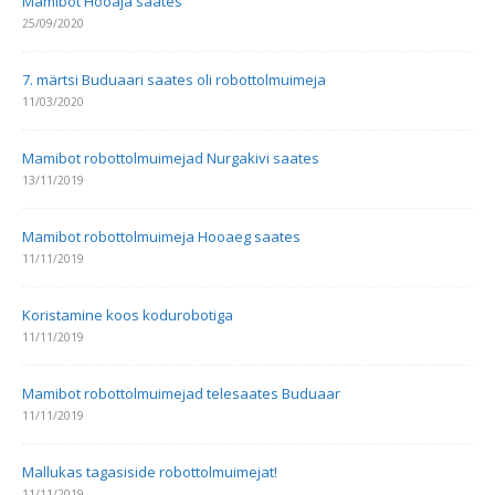
Mamibot Hooaja saates
25/09/2020
7. märtsi Buduaari saates oli robottolmuimeja
11/03/2020
Mamibot robottolmuimejad Nurgakivi saates
13/11/2019
Mamibot robottolmuimeja Hooaeg saates
11/11/2019
Koristamine koos kodurobotiga
11/11/2019
Mamibot robottolmuimejad telesaates Buduaar
11/11/2019
Mallukas tagasiside robottolmuimejat!
11/11/2019