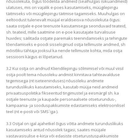
nõusolekuta, õigus töödelda andmeid (sealhulgas isikuandmeid)
ulatuses, mis on vajalik e-poes kasutamiseks, müügilepingu
täitmiseks või müügilepingu täitmise tagamiseks. Muuhulgas on
eeltoodust tulenevalt müüjal eraldiseisva nõusolekuta õigus:
saata ostjale e-poe teenuste kasutamisega seonduvaid teateid,
sh. teateid, mille saatmine on e-poe kasutajate turvalisuse
huvides; säilitada ostjate paremaks teenindamiseks ja tehingute
tõendamiseks e-poodi sisseloginud ostja tellimuste andmed, sh
mõistliku tähtaja jooksul ka nende tellimuste kohta, mida ostja
sessiooni käigus ei lõpetanud.
3.2 Kui ostja on andnud Kliendilepingu sõlmimisel või muul viisil
ostja poolt tema nõusoleku andmist kinnitava tahteavalduse
tegemisega (nt iseteeninduses) nõusoleku andmete
turunduslikuks kasutamiseks, kasutab müüja neid andmeid
privaatsuspoliitika fikseeritud tingimustel ja eesmärgil sh. ka
ostjale teenuste ja kaupade personaalsete otseturundus-,
kampaania- ja sooduspakkumiste edastamiseks elektroonilisel
teel (nt e-posti või SMS´iga ).
3.3 Ostjal on igal ajahetkel õigus võtta andmete turunduslikuks
kasutamiseks antud nõusolek tagasi, saates müüjale
vastavasisulise e-kirja või edasiste otseturustuspakkumiste